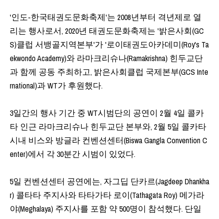
'인도-한국태권도문화축제'는 2008년부터 격년제로 열
리는 행사로서, 2020년 태권도문화축제는 '밝은사회(GC
S)클럽 서뱅골지역본부'가 '로이태권도아카데미(Roy's Ta
ekwondo Academy)와 라마크리슈나(Ramakrishna) 힌두교단
과 함께 공동 주최하고, 밝은사회클럽 국제본부(GCS Inte
rnational)과 WT가 후원했다.
3일간의 행사 기간 중 WT시범단의 공연이 2월 4일 콜카
타 인근 라마크리슈나 힌두교단 본부와, 2월 5일 콜카타
시내 비스와 방글라 컨벤션센터(Biswa Gangla Convention C
enter)에서 각 30분간 시범이 있었다.
5일 컨벤션센터 공연에는, 자그딥 단카르(Jagdeep Dhankha
r) 콜타타 주지사와 타타가타 로이(Tathagata Roy) 메가라
야(Meghalaya) 주지사를 포함 약 500명이 참석했다. 단일