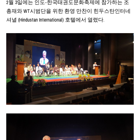
2월 3일에는 인도-한국태권도문화축제에 참가하는 조
총재와 WT시범단을 위한 환영 만찬이 힌두스탄인터네
셔녈 (Hindustan International) 호텔에서 열렸다.