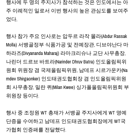
행사에 두 명의 주지사가 참석하는 것은 인도에서는 아
주 이례적인 일로서 이번 행사의 높은 관심도를 보여주
었다,
행사 참가 주요 인사로는 압두르 라작 몰라(Abdur Rassak
Molla) 서뱅골정부 식품가공 및 전예장관, 디브야난다 마
하라즈(Divyananda Maharaj) 라마크리슈나 교단 사무총장,
나린더 드르브 바트라(Narinder Dhruv Batra) 인도올림픽위
원회 위원장 겸 국제올림픽위원, 남데프 시르가운카(Na
mdev Shirgaonker) 인도태권도협회장 겸 인도올림픽위원
회 사무총장, 밀란 퀴(Milan Kwee) 싱가폴올림픽위원회 부
위원장 등이다.
행사 중 조정원 WT 총재가 서뱅골 주지사에게 WT 명예
단증을 수여하고 남데프 인도태권도협회장에게 WT국
가협회 인증패를 전달했다.