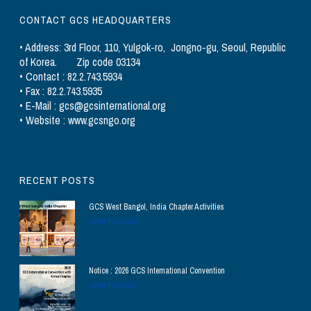
CONTACT GCS HEADQUARTERS
• Address: 3rd Floor, 110, Yulgok-ro, Jongno-gu, Seoul, Republic
of Korea. Zip code 03134
• Contact : 82.2.743.5934
• Fax : 82.2.743.5935
• E-Mail : gcs@gcsinternational.org
• Website : www.gcsngo.org
RECENT POSTS
GCS West Bangol, India Chapter Activities
2026년 July 15일
Notice : 2026 GCS International Convention
2026년 April 3일