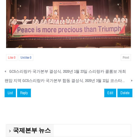
Like
0
Unlike
0
Print
«
GCS스리랑카 국가본부 결성식, 2020년 1월 23일 스리랑카 콜롬보 개최
팬암 지역 GCS스리랑카 국가본부 합동 결성식, 2020년 3월 11일 코스타리카 산호세 개최
»
List
Reply
Edit
Delete
국제본부 뉴스